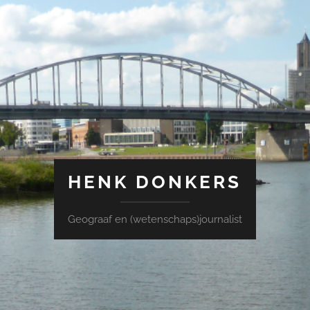
HENK DONKERS
Geograaf en (wetenschaps)journalist