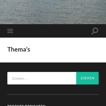
Toggle
Toggle
zoekve
mobiel
menu
Thema’s
Zoeken
naar: