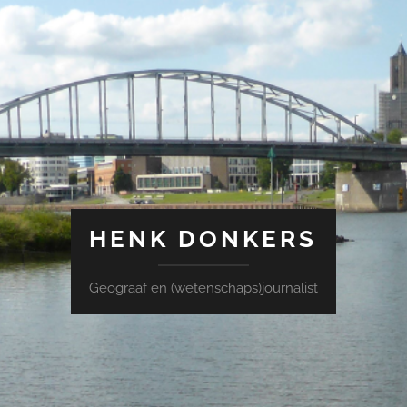
HENK DONKERS
Geograaf en (wetenschaps)journalist