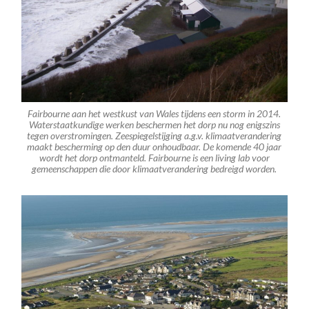
Fairbourne aan het westkust van Wales tijdens een storm in 2014.
Waterstaatkundige werken beschermen het dorp nu nog enigszins
tegen overstromingen. Zeespiegelstijging a.g.v. klimaatverandering
maakt bescherming op den duur onhoudbaar. De komende 40 jaar
wordt het dorp ontmanteld. Fairbourne is een
living lab
voor
gemeenschappen die door klimaatverandering bedreigd worden.