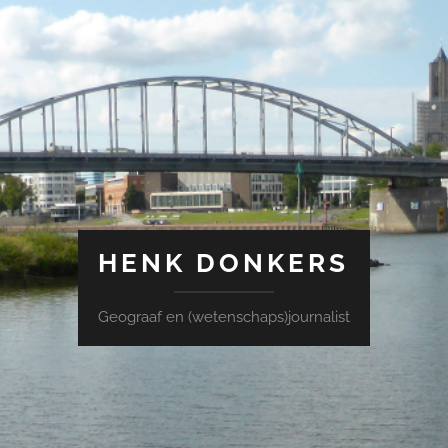
HENK DONKERS
Geograaf en (wetenschaps)journalist