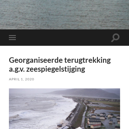
Toggle
Toggle
zoekve
mobiel
menu
Georganiseerde terugtrekking
a.g.v. zeespiegelstijging
APRIL 1, 2020