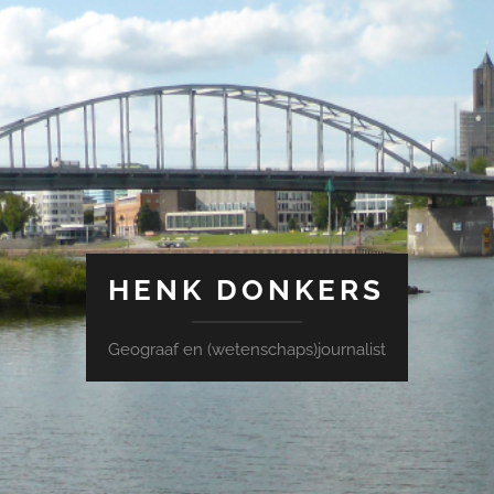
HENK DONKERS
Geograaf en (wetenschaps)journalist