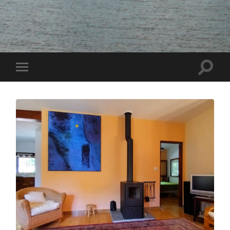
Toggle
Toggle
zoekve
mobiel
menu