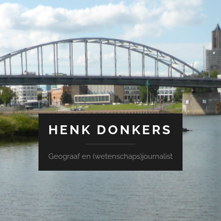
HENK DONKERS
Geograaf en (wetenschaps)journalist