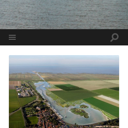
Toggle
Toggle
zoekve
mobiel
menu